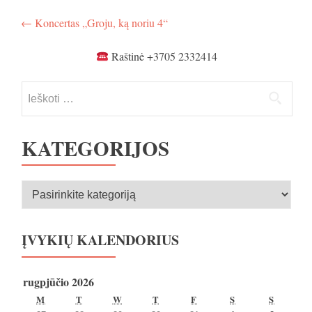
Navigacija
←
Koncertas „Groju, ką noriu 4“
tarp
Raštinė +3705 2332414
įrašų
Ieškoti:
KATEGORIJOS
Kategorijos
ĮVYKIŲ KALENDORIUS
rugpjūčio 2026
PIRMADIENIS
ANTRADIENIS
TREČIADIENIS
KETVIRTADIENIS
PENKTADIENIS
ŠEŠTADIENIS
SEKMA
M
T
W
T
F
S
S