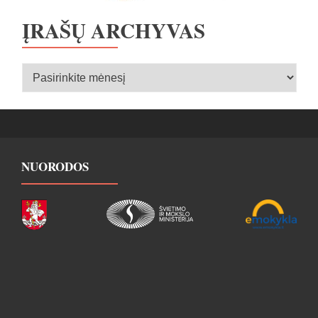
ĮRAŠŲ ARCHYVAS
Įrašų
archyvas
NUORODOS