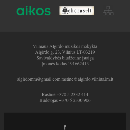
Vilniaus Algirdo muzikos mokykla
Algirdo g. 23, Vilnius LT-03219
Savivaldybės biudžetinė įstaiga
Įmonės kodas 191662413
algirdomm@gmail.com rastine@algirdo.vilnius.lm.lt
Raštinė +370 5 2332 414
Budėtojas +370 5 2330 906
Facebook