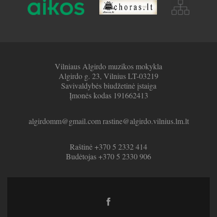
Vilniaus Algirdo muzikos mokykla
Algirdo g. 23, Vilnius LT-03219
Savivaldybės biudžetinė įstaiga
Įmonės kodas 191662413
algirdomm@gmail.com rastine@algirdo.vilnius.lm.lt
Raštinė +370 5 2332 414
Budėtojas +370 5 2330 906
Facebook
link