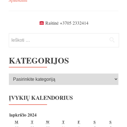
Raštinė +3705 2332414
Ieškoti:
KATEGORIJOS
Kategorijos
ĮVYKIŲ KALENDORIUS
lapkričio 2024
PIRMADIENIS
ANTRADIENIS
TREČIADIENIS
KETVIRTADIENIS
PENKTADIENIS
ŠEŠTADIENIS
SEKMA
M
T
W
T
F
S
S