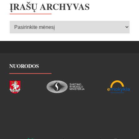
ĮRAŠŲ ARCHYVAS
Įrašų
archyvas
NUORODOS