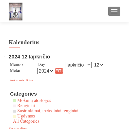
TOGGLE
Kalendorius
2024 12 lapkričio
Mėnuo
Day
Metai
Ankstesnis
Kitas
Categories
Mokinių atostogos
Renginiai
Susirinkimai, metodiniai renginiai
Ugdymas
All Categories
Spausdinti