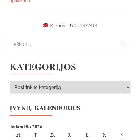
Raštinė +3705 2332414
Ieškoti:
KATEGORIJOS
Kategorijos
ĮVYKIŲ KALENDORIUS
balandžio 2026
PIRMADIENIS
ANTRADIENIS
TREČIADIENIS
KETVIRTADIENIS
PENKTADIENIS
ŠEŠTADIENIS
SEKMA
M
T
W
T
F
S
S