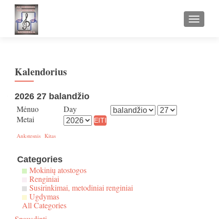
TOGGLE
Kalendorius
2026 27 balandžio
Mėnuo
Day
Metai
Ankstesnis
Kitas
Categories
Mokinių atostogos
Renginiai
Susirinkimai, metodiniai renginiai
Ugdymas
All Categories
Spausdinti