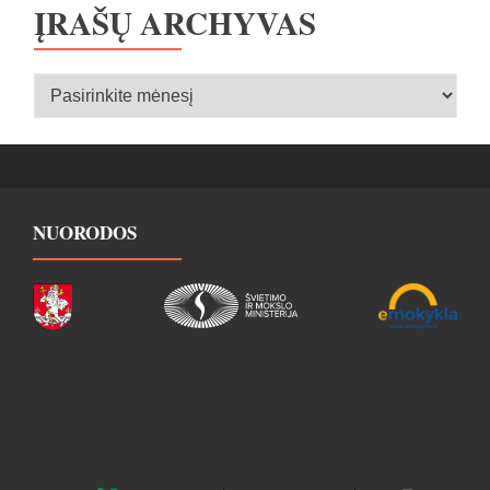
ĮRAŠŲ ARCHYVAS
Įrašų
archyvas
NUORODOS