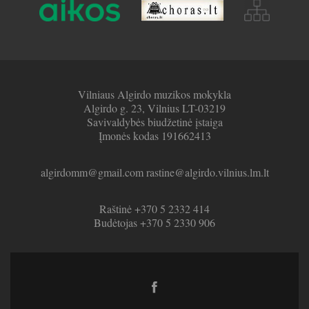
Vilniaus Algirdo muzikos mokykla
Algirdo g. 23, Vilnius LT-03219
Savivaldybės biudžetinė įstaiga
Įmonės kodas 191662413
algirdomm@gmail.com rastine@algirdo.vilnius.lm.lt
Raštinė +370 5 2332 414
Budėtojas +370 5 2330 906
Facebook
link