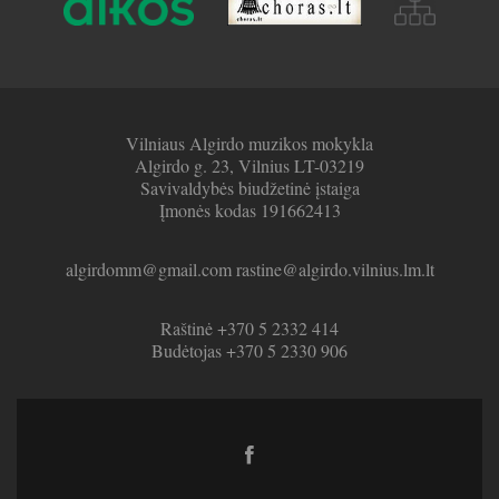
Vilniaus Algirdo muzikos mokykla
Algirdo g. 23, Vilnius LT-03219
Savivaldybės biudžetinė įstaiga
Įmonės kodas 191662413
algirdomm@gmail.com rastine@algirdo.vilnius.lm.lt
Raštinė +370 5 2332 414
Budėtojas +370 5 2330 906
Facebook
link