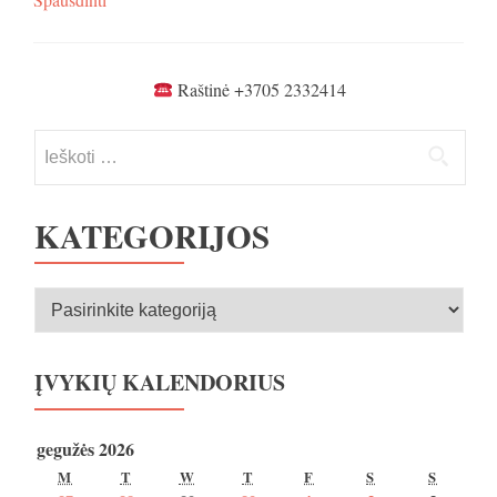
Raštinė +3705 2332414
Ieškoti:
KATEGORIJOS
Kategorijos
ĮVYKIŲ KALENDORIUS
gegužės 2026
PIRMADIENIS
ANTRADIENIS
TREČIADIENIS
KETVIRTADIENIS
PENKTADIENIS
ŠEŠTADIENIS
SEKMA
M
T
W
T
F
S
S