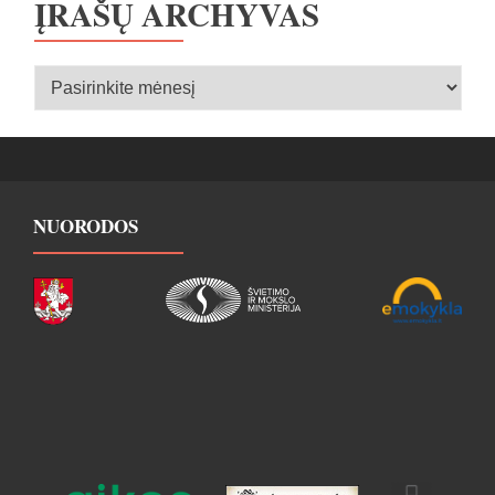
ĮRAŠŲ ARCHYVAS
Įrašų
archyvas
NUORODOS