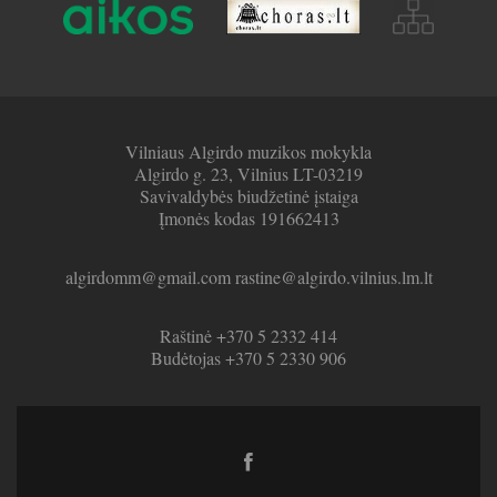
Vilniaus Algirdo muzikos mokykla
Algirdo g. 23, Vilnius LT-03219
Savivaldybės biudžetinė įstaiga
Įmonės kodas 191662413
algirdomm@gmail.com rastine@algirdo.vilnius.lm.lt
Raštinė +370 5 2332 414
Budėtojas +370 5 2330 906
Facebook
link