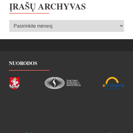
ĮRAŠŲ ARCHYVAS
Įrašų
archyvas
NUORODOS