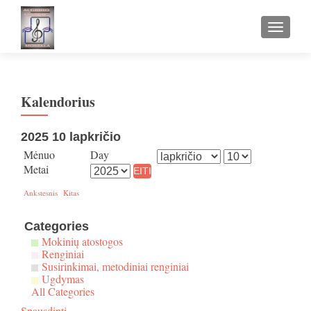
TOGGLE
Kalendorius
2025 10 lapkričio
Mėnuo
Day
Metai
Ankstesnis
Kitas
Categories
Mokinių atostogos
Renginiai
Susirinkimai, metodiniai renginiai
Ugdymas
All Categories
Spausdinti