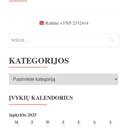
Raštinė +3705 2332414
Ieškoti:
KATEGORIJOS
Kategorijos
ĮVYKIŲ KALENDORIUS
lapkričio 2025
PIRMADIENIS
ANTRADIENIS
TREČIADIENIS
KETVIRTADIENIS
PENKTADIENIS
ŠEŠTADIENIS
SEKMA
M
T
W
T
F
S
S