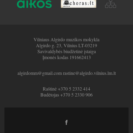
Vilniaus Algirdo muzikos mokykla
Algirdo g. 23, Vilnius LT-03219
Savivaldybės biudžetinė įstaiga
Įmonės kodas 191662413
algirdomm@gmail.com rastine@algirdo.vilnius.lm.lt
Raštinė +370 5 2332 414
Budėtojas +370 5 2330 906
Facebook
link