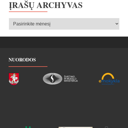
ĮRAŠŲ ARCHYVAS
Įrašų
archyvas
NUORODOS