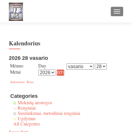
TOGGLE
Kalendorius
2026 28 vasario
Mėnuo
Day
Metai
Ankstesnis
Kitas
Categories
Mokinių atostogos
Renginiai
Susirinkimai, metodiniai renginiai
Ugdymas
All Categories
Spausdinti