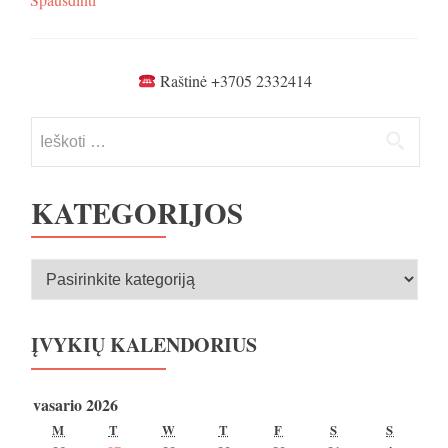
Raštinė +3705 2332414
Ieškoti:
KATEGORIJOS
Kategorijos
ĮVYKIŲ KALENDORIUS
vasario 2026
PIRMADIENIS
ANTRADIENIS
TREČIADIENIS
KETVIRTADIENIS
PENKTADIENIS
ŠEŠTADIENIS
SEKMA
M
T
W
T
F
S
S