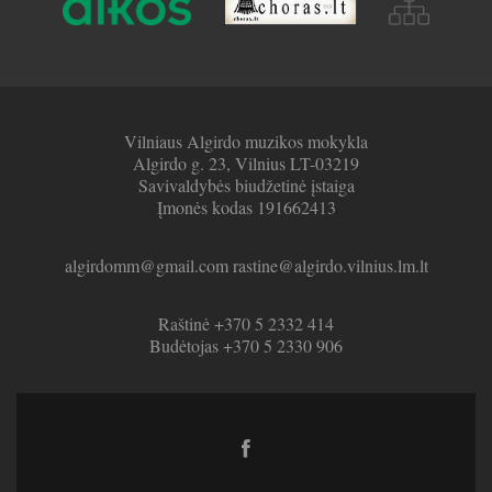
Vilniaus Algirdo muzikos mokykla
Algirdo g. 23, Vilnius LT-03219
Savivaldybės biudžetinė įstaiga
Įmonės kodas 191662413
algirdomm@gmail.com rastine@algirdo.vilnius.lm.lt
Raštinė +370 5 2332 414
Budėtojas +370 5 2330 906
Facebook
link