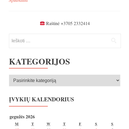
Raštinė +3705 2332414
Ieškoti:
KATEGORIJOS
Kategorijos
ĮVYKIŲ KALENDORIUS
gegužės 2026
PIRMADIENIS
ANTRADIENIS
TREČIADIENIS
KETVIRTADIENIS
PENKTADIENIS
ŠEŠTADIENIS
SEKMA
M
T
W
T
F
S
S