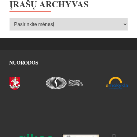
ĮRAŠŲ ARCHYVAS
Įrašų
archyvas
NUORODOS