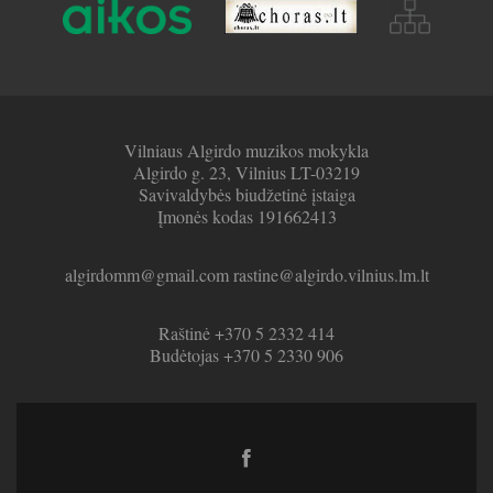
Vilniaus Algirdo muzikos mokykla
Algirdo g. 23, Vilnius LT-03219
Savivaldybės biudžetinė įstaiga
Įmonės kodas 191662413
algirdomm@gmail.com rastine@algirdo.vilnius.lm.lt
Raštinė +370 5 2332 414
Budėtojas +370 5 2330 906
Facebook
link