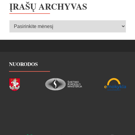
ĮRAŠŲ ARCHYVAS
Įrašų
archyvas
NUORODOS