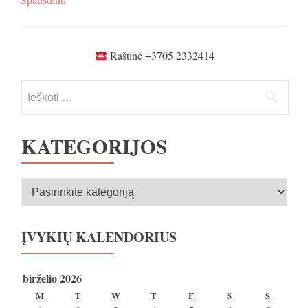
Raštinė +3705 2332414
Ieškoti:
KATEGORIJOS
Kategorijos
ĮVYKIŲ KALENDORIUS
birželio 2026
PIRMADIENIS
ANTRADIENIS
TREČIADIENIS
KETVIRTADIENIS
PENKTADIENIS
ŠEŠTADIENIS
SEKMA
M
T
W
T
F
S
S