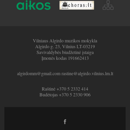
Vilniaus Algirdo muzikos mokykla
Algirdo g. 23, Vilnius LT-03219
Savivaldybės biudžetinė įstaiga
Įmonės kodas 191662413
algirdomm@gmail.com rastine@algirdo.vilnius.lm.lt
Raštinė +370 5 2332 414
Budėtojas +370 5 2330 906
Facebook
link