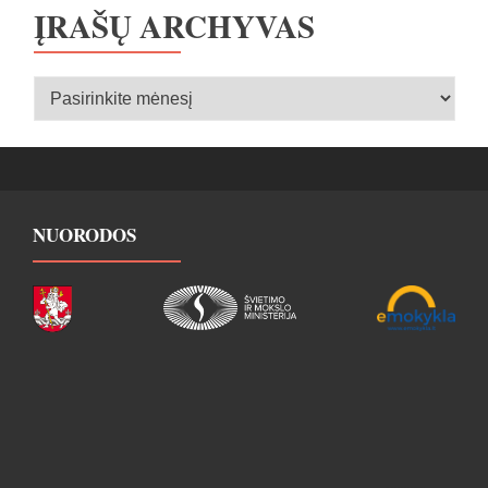
ĮRAŠŲ ARCHYVAS
Įrašų
archyvas
NUORODOS