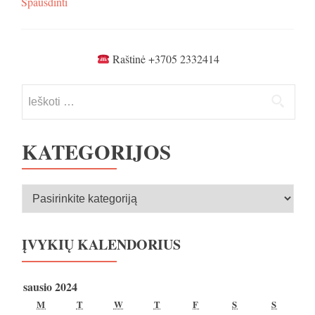
Spausdinti
Raštinė +3705 2332414
Ieškoti:
KATEGORIJOS
Kategorijos
ĮVYKIŲ KALENDORIUS
sausio 2024
PIRMADIENIS
ANTRADIENIS
TREČIADIENIS
KETVIRTADIENIS
PENKTADIENIS
ŠEŠTADIENIS
SEKMA
M
T
W
T
F
S
S