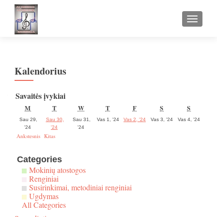
TOGGLE
Kalendorius
Savaitės įvykiai
PIRMADIENIS
ANTRADIENIS
TREČIADIENIS
KETVIRTADIENIS
PENKTADIENIS
ŠEŠTADIENIS
SEKMA
M
T
W
T
F
S
S
2024
2024
2024
2024
Sau 29,
Sau 30,
Sau 31,
Vas 1, '24
Vas 2, '24
Vas 3, '24
Vas 4, '24
1
2
3
4
2024
2024
2024
'24
'24
'24
vasario
vasario
vasario
vasar
29
30
31
Ankstesnis
Kitas
sausio
sausio
sausio
Categories
Mokinių atostogos
Renginiai
Susirinkimai, metodiniai renginiai
Ugdymas
All Categories