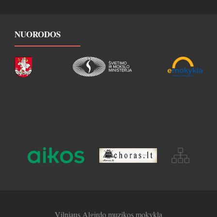
NUORODOS
Vilniaus Algirdo muzikos mokykla