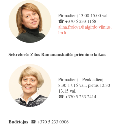
Pirmadienį 13.00-15.00 val.
☎ +370 5 233 1158
alina.frolova@algirdo.vilnius.
lm.lt
Sekretorės Zitos Ramanauskaitės priėmimo laikas:
Pirmadienį – Penktadienį
8.30-17.15 val., pietūs 12.30-
13.15 val.
☎ +370 5 233 2414
Budėtojas
☎ +370 5 233 0906