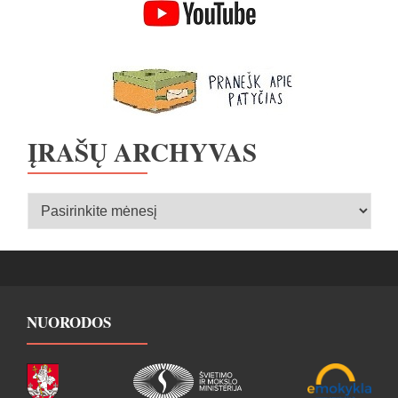
ĮRAŠŲ ARCHYVAS
Įrašų
archyvas
NUORODOS