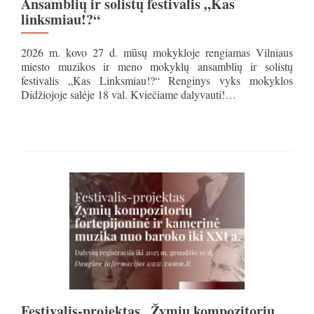
Ansamblių ir solistų festivalis „Kas
linksmiau!?“
2026 m. kovo 27 d. mūsų mokykloje rengiamas Vilniaus
miesto muzikos ir meno mokyklų ansamblių ir solistų
festivalis „Kas Linksmiau!?“ Renginys vyks mokyklos
Didžiojoje salėje 18 val. Kviečiame dalyvauti!…
Festivalis-projektas „Žymių kompozitorių