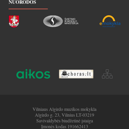
NUORODOS
Vilniaus Algirdo muzikos mokykla
Algirdo g. 23, Vilnius LT-03219
Savivaldybės biudžetinė įstaiga
Įmonės kodas 191662413