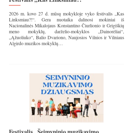
2026 m. kovo 27 d. mūsų mokykloje vyko festivalis „Kas
Linksmiau?!“. Gera nuotaika dalinosi mokiniai iš
Nacionalinės Mikalojaus Konstantino Čiurlionio ir Grigiškių
meno mokyklų, darželio-mokyklos „Dainorėliai“,
„Ąžuoliuko“, Balio Dvariono, Naujosios Vilnios ir Vilniaus
Algirdo muzikos mokyklų…
Festivalis „Šeimyninio muzikavimo