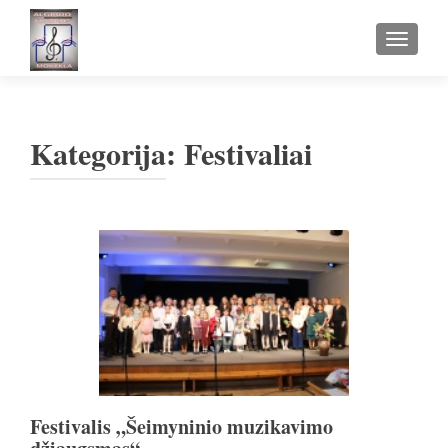
TOGGLE
Kategorija:
Festivaliai
Navigacija
tarp
įrašų
Festivalis „Šeimyninio muzikavimo