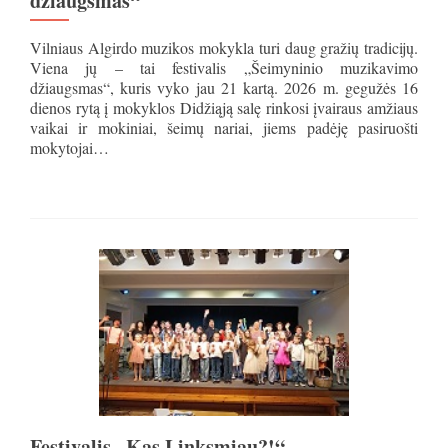
džiaugsmas“
Vilniaus Algirdo muzikos mokykla turi daug gražių tradicijų.
Viena jų – tai festivalis „Šeimyninio muzikavimo
džiaugsmas“, kuris vyko jau 21 kartą. 2026 m. gegužės 16
dienos rytą į mokyklos Didžiąją salę rinkosi įvairaus amžiaus
vaikai ir mokiniai, šeimų nariai, jiems padėję pasiruošti
mokytojai…
Festivalis „Kas Linksmiau?!“