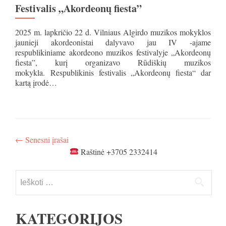
Festivalis „Akordeonų fiesta”
2025 m. lapkričio 22 d. Vilniaus Algirdo muzikos mokyklos
jaunieji akordeonistai dalyvavo jau IV -ajame
respublikiniame akordeono muzikos festivalyje „Akordeonų
fiesta”, kurį organizavo Rūdiškių muzikos
mokykla. Respublikinis festivalis „Akordeonų fiesta“ dar
kartą įrodė…
←
Senesni įrašai
Raštinė +3705 2332414
Ieškoti:
KATEGORIJOS