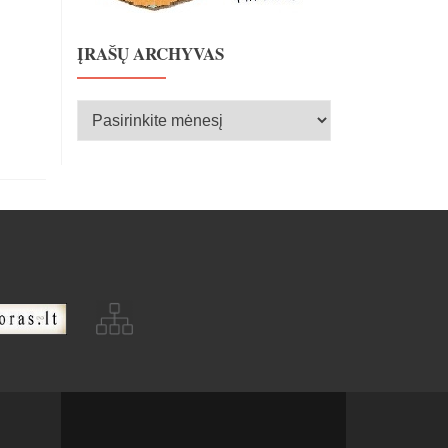
ĮRAŠŲ ARCHYVAS
Įrašų
archyvas