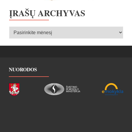
ĮRAŠŲ ARCHYVAS
Įrašų
archyvas
NUORODOS