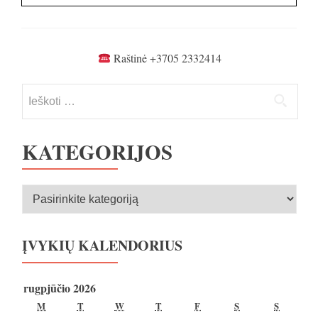
Raštinė +3705 2332414
Ieškoti:
KATEGORIJOS
Kategorijos
ĮVYKIŲ KALENDORIUS
rugpjūčio 2026
PIRMADIENIS
ANTRADIENIS
TREČIADIENIS
KETVIRTADIENIS
PENKTADIENIS
ŠEŠTADIENIS
SEKMA
M
T
W
T
F
S
S