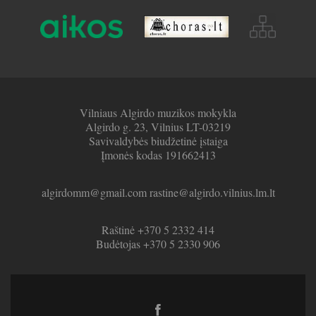
Vilniaus Algirdo muzikos mokykla
Algirdo g. 23, Vilnius LT-03219
Savivaldybės biudžetinė įstaiga
Įmonės kodas 191662413
algirdomm@gmail.com rastine@algirdo.vilnius.lm.lt
Raštinė +370 5 2332 414
Budėtojas +370 5 2330 906
Facebook