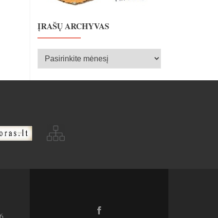
ĮRAŠŲ ARCHYVAS
Įrašų
archyvas
Facebook
6