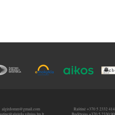
algirdomm@gmail.com
Raštinė +370 5 2332 414
astine@algirdo.vilnius.lm.lt
Budėtojas +370 5 2330 90