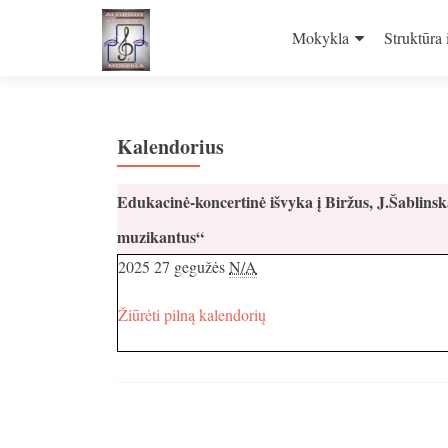
Skip
to
Mokykla
Struktūra 
content
Kalendorius
Edukacinė-koncertinė išvyka į Biržus, J.Šablins
muzikantus“
2025 27 gegužės
N/A
Žiūrėti pilną kalendorių