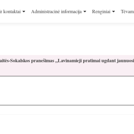
ir kontaktai
Administracinė informacija
Renginiai
Tėvam
kaitės-Sokalskos pranešimas „Lavinamieji pratimai ugdant jaunuos