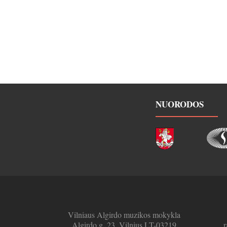
NUORODOS
Vilniaus Algirdo muzikos mokykla
Algirdo g. 23, Vilnius LT-03219
r