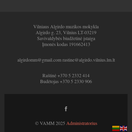
Vilniaus Algirdo muzikos mokykla
Algirdo g. 23, Vilnius LT-03219
Savivaldybės biudžetinė įstaiga
Įmonės kodas 191662413
algirdomm@gmail.com rastine@algirdo.vilnius.lm.lt
Raštinė +370 5 2332 414
Budėtojas +370 5 2330 906
Facebook
link
© VAMM 2025
Administratorius