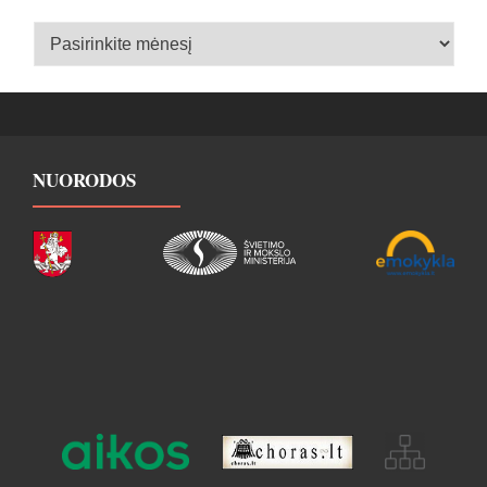
Įrašų
archyvas
NUORODOS