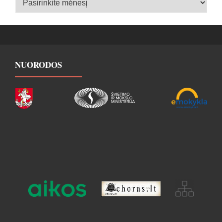
archyvas
NUORODOS