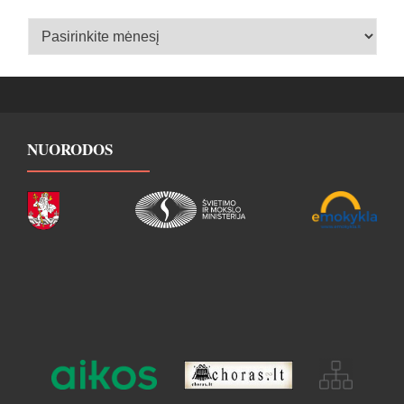
Įrašų
archyvas
NUORODOS