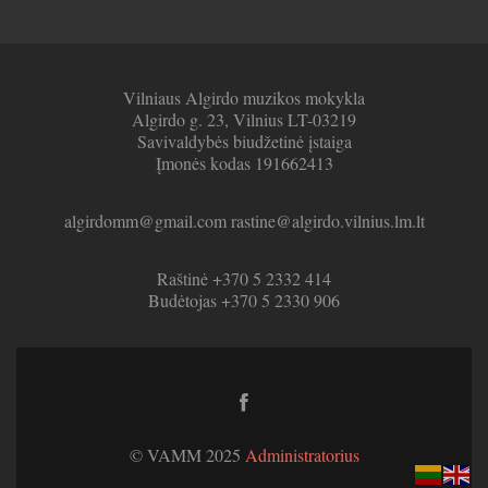
Vilniaus Algirdo muzikos mokykla
Algirdo g. 23, Vilnius LT-03219
Savivaldybės biudžetinė įstaiga
Įmonės kodas 191662413
algirdomm@gmail.com rastine@algirdo.vilnius.lm.lt
Raštinė +370 5 2332 414
Budėtojas +370 5 2330 906
Facebook
link
© VAMM 2025
Administratorius