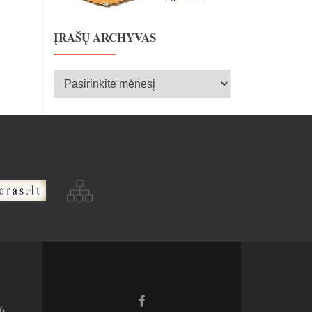
ĮRAŠŲ ARCHYVAS
Įrašų
archyvas
Facebook
6