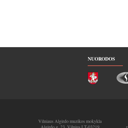
NUORODOS
Vilniaus Algirdo muzikos mokykla
Algirdo g. 23, Vilnius LT-03219
r