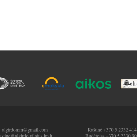
algirdomm@gmail.com
Raštinė +370 5 2332 414
astine@algirdo.vilnius.lm.lt
Budėtojas +370 5 2330 90