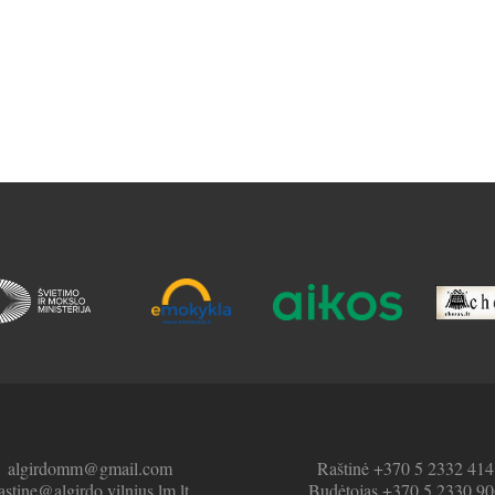
algirdomm@gmail.com
Raštinė +370 5 2332 414
astine@algirdo.vilnius.lm.lt
Budėtojas +370 5 2330 90