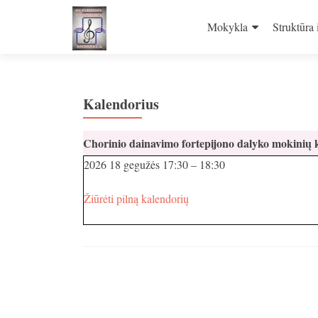
Skip
to
Mokykla
Struktūra 
content
Kalendorius
Chorinio dainavimo fortepijono dalyko mokinių k
2026 18 gegužės
17:30
–
18:30
Žiūrėti pilną kalendorių