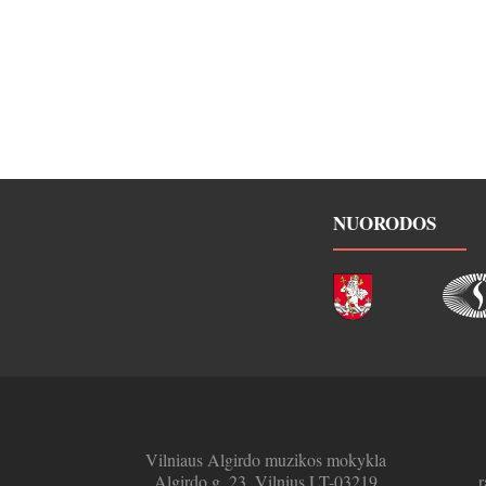
NUORODOS
Vilniaus Algirdo muzikos mokykla
Algirdo g. 23, Vilnius LT-03219
r