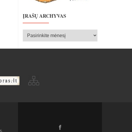
ĮRAŠŲ ARCHYVAS
Įrašų
archyvas
Facebook
6