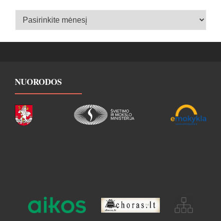
Įrašų
archyvas
NUORODOS