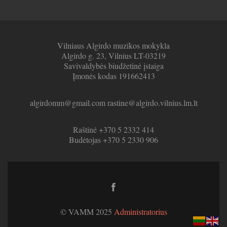
Vilniaus Algirdo muzikos mokykla
Algirdo g. 23, Vilnius LT-03219
Savivaldybės biudžetinė įstaiga
Įmonės kodas 191662413
algirdomm@gmail.com rastine@algirdo.vilnius.lm.lt
Raštinė +370 5 2332 414
Budėtojas +370 5 2330 906
Facebook
link
© VAMM 2025
Administratorius