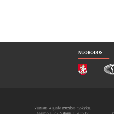
NUORODOS
Vilniaus Algirdo muzikos mokykla
Algirdo g. 23, Vilnius LT-03219
r