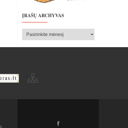
ĮRAŠŲ ARCHYVAS
Įrašų
archyvas
Facebook
6