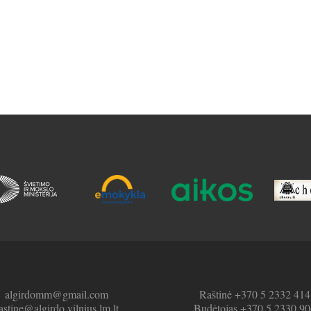
algirdomm@gmail.com
Raštinė +370 5 2332 414
astine@algirdo.vilnius.lm.lt
Budėtojas +370 5 2330 90