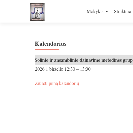
Skip
to
Mokykla
Struktūra 
content
Kalendorius
Solinio ir ansamblinio dainavimo metodinės gru
2026 1 birželio
12:30
–
13:30
Žiūrėti pilną kalendorių