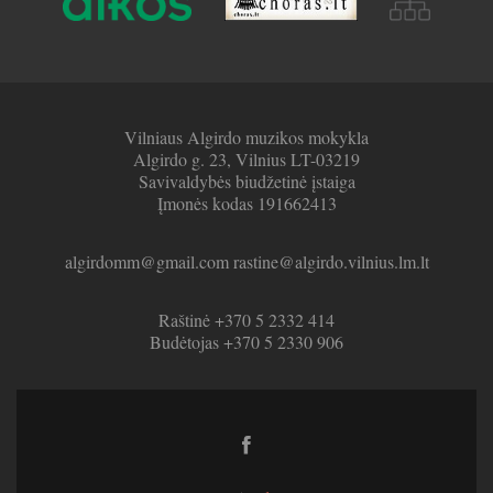
Vilniaus Algirdo muzikos mokykla
Algirdo g. 23, Vilnius LT-03219
Savivaldybės biudžetinė įstaiga
Įmonės kodas 191662413
algirdomm@gmail.com rastine@algirdo.vilnius.lm.lt
Raštinė +370 5 2332 414
Budėtojas +370 5 2330 906
Facebook
link