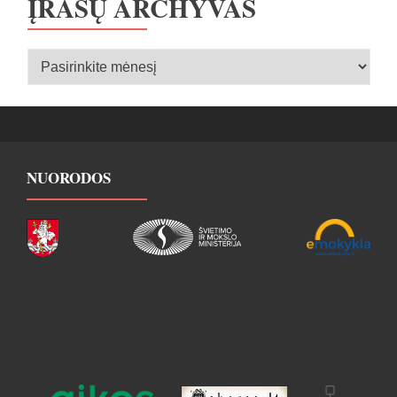
ĮRAŠŲ ARCHYVAS
Įrašų
archyvas
NUORODOS