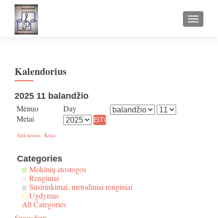
TOGGLE
Kalendorius
2025 11 balandžio
Mėnuo
Day
Metai
Ankstesnis
Kitas
Categories
Mokinių atostogos
Renginiai
Susirinkimai, metodiniai renginiai
Ugdymas
All Categories
Spausdinti