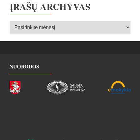
ĮRAŠŲ ARCHYVAS
Įrašų
archyvas
NUORODOS