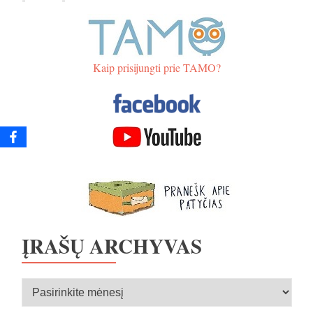
rugpjūčio
rugsėjo
rugsėjo
rugsėjo
rugsėjo
rugsėjo
rugsėjo
Kaip prisijungti prie TAMO?
ĮRAŠŲ ARCHYVAS
Įrašų
archyvas