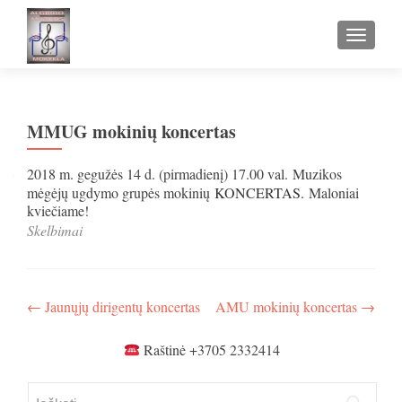
TOGGLE
MMUG mokinių koncertas
2018 m. gegužės 14 d. (pirmadienį) 17.00 val.
Muzikos
mėgėjų ugdymo grupės mokinių
KONCERTAS.
Maloniai
kviečiame!
Skelbimai
Navigacija
←
Jaunųjų dirigentų koncertas
AMU mokinių koncertas
→
tarp
Raštinė +3705 2332414
įrašų
Ieškoti: