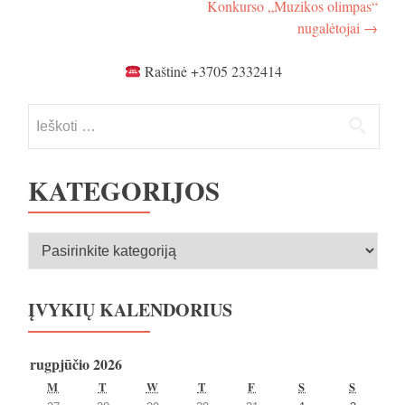
Konkurso „Muzikos olimpas“
tarp
nugalėtojai
→
įrašų
Raštinė +3705 2332414
Ieškoti:
KATEGORIJOS
Kategorijos
ĮVYKIŲ KALENDORIUS
rugpjūčio 2026
PIRMADIENIS
ANTRADIENIS
TREČIADIENIS
KETVIRTADIENIS
PENKTADIENIS
ŠEŠTADIENIS
SEKMA
M
T
W
T
F
S
S