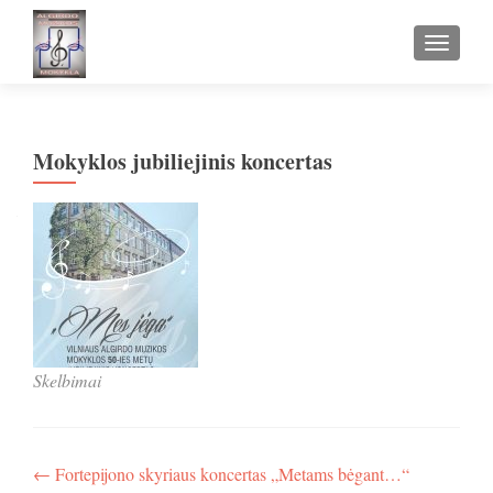
TOGGLE
Mokyklos jubiliejinis koncertas
Skelbimai
Navigacija
←
Fortepijono skyriaus koncertas „Metams bėgant…“