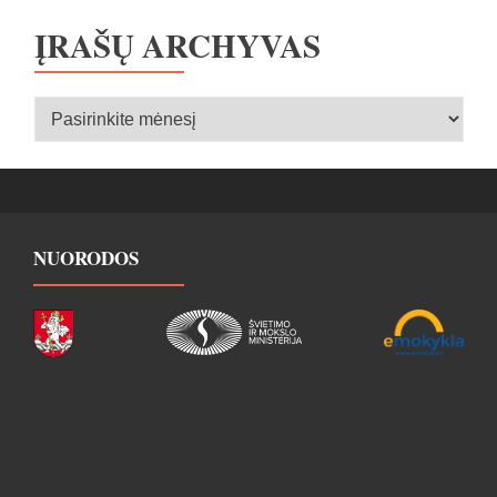
ĮRAŠŲ ARCHYVAS
Įrašų
archyvas
NUORODOS