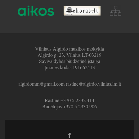
Vilniaus Algirdo muzikos mokykla
Algirdo g. 23, Vilnius LT-03219
Savivaldybės biudžetinė įstaiga
Įmonės kodas 191662413
algirdomm@gmail.com rastine@algirdo.vilnius.lm.lt
Raštinė +370 5 2332 414
Budėtojas +370 5 2330 906
Facebook