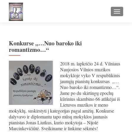
TOGGLE
Konkurse „…Nuo baroko iki
romantizmo…“
2018 m. lapkričio 24 d. Vilniaus
Naujosios Vilnios muzikos
mokykloje vyko V respublikinis
jaunųjų pianistų konkursas „…
Nuo baroko iki romantizmo…“.
Jame po du skirtingų epochų
kūrinius skambino 66 atlikėjai iš
Lietuvos muzikos ir meno
mokyklų, suskirstyti į kategorijas pagal amžių. Konkurse
dalyvavo ir
diplomantu tapo mūsų mokyklos jaunasis
pianistas Jonas Liutkus, kurio mokytoja – Nijolė
Marcinkevičiūtė. Sveikiname ir linkime sėkmės!