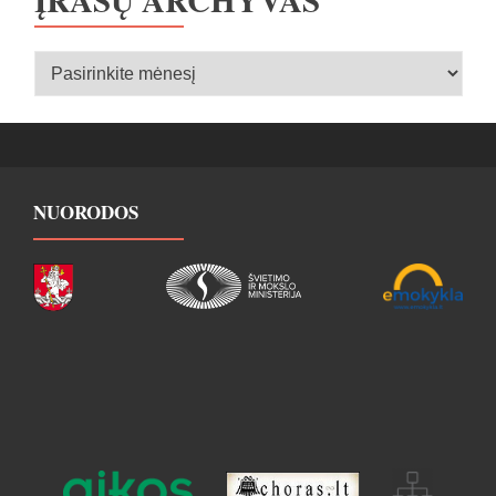
Įrašų
archyvas
NUORODOS