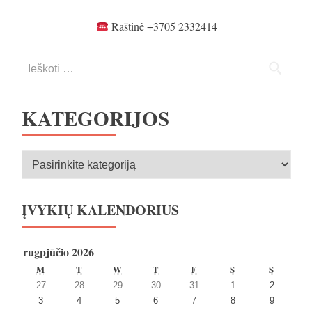
įrašų
Raštinė +3705 2332414
Ieškoti:
KATEGORIJOS
Kategorijos
ĮVYKIŲ KALENDORIUS
rugpjūčio 2026
PIRMADIENIS
ANTRADIENIS
TREČIADIENIS
KETVIRTADIENIS
PENKTADIENIS
ŠEŠTADIENIS
SEKMA
M
T
W
T
F
S
S
2026
2026
2026
2026
2026
2026
2026
27
28
29
30
31
1
2
27
28
29
30
31
1
2
2026
2026
2026
2026
2026
2026
2026
3
4
5
6
7
8
9
liepos
liepos
liepos
liepos
liepos
rugpjūčio
rugpjūčio
3
4
5
6
7
8
9