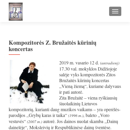
TOGGLE
Kompozitorės Z. Bružaitės kūrinių
koncertas
2019 m. vasario 12 d.
(antradienį)
17.30 val. mokyklos Didžiojoje
salėje vyks kompozitorės Zitos
Bružaitės kūrinių koncertas
,,Vieną žiemą“, kuriame dalyvaus
ir pati autorė.
Zita Bružaitė – viena ryškiausių
šiuolaikinių Lietuvos
kompozitorių, kurianti daug muzikos vaikams – yra operėlės-
parodijos ,,Grybų karas ir taika“
, baleto ,,Voro
(1996 m.)
vestuvės“
autorė. Jos dainos nuolat skamba ,,Dainų
(2007
m.
)
dainelėje“, Moksleivių ir Respublikinėse dainų šventėse.