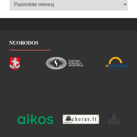
Įrašų
archyvas
NUORODOS