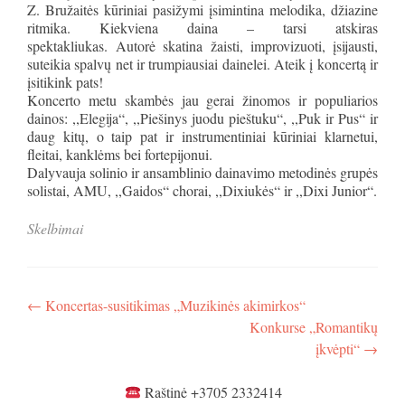
Z. Bružaitės kūriniai pasižymi įsimintina melodika, džiazine
ritmika. Kiekviena daina – tarsi atskiras
spektakliukas. Autorė skatina žaisti, improvizuoti, įsijausti,
suteikia spalvų net ir trumpiausiai dainelei. Ateik į koncertą ir
įsitikink pats!
Koncerto metu skambės jau gerai žinomos ir populiarios
dainos: ,,Elegija“, ,,Piešinys juodu pieštuku“, ,,Puk ir Pus“ ir
daug kitų, o taip pat ir instrumentiniai kūriniai klarnetui,
fleitai, kanklėms bei fortepijonui.
Dalyvauja solinio ir ansamblinio dainavimo metodinės grupės
solistai, AMU, ,,Gaidos“ chorai, ,,Dixiukės“ ir ,,Dixi Junior“.
Skelbimai
Navigacija
←
Koncertas-susitikimas „Muzikinės akimirkos“
Konkurse „Romantikų
tarp
įkvėpti“
→
įrašų
Raštinė +3705 2332414