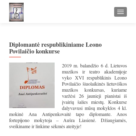
TOGGLE
Diplomantė respublikiniame Leono
Povilaičio konkurse
2019 m. balandžio 6 d. Lietuvos
muzikos ir teatro akademijoje
vyko XVI respublikinis Leono
Povilaičio šiuolaikinės lietuviškos
muzikos konkursas, kuriame
varžėsi 26 jaunieji pianistai iš
įvairių šalies miestų. Konkurse
dalyvavusi mūsų mokyklos 4 kl.
mokinė
Ana Antipenkovaitė tapo diplomante. Anos
fortepijono mokytoja – Aušra Liasienė. Džiaugiamės,
sveikiname ir linkime sėkmės ateityje!