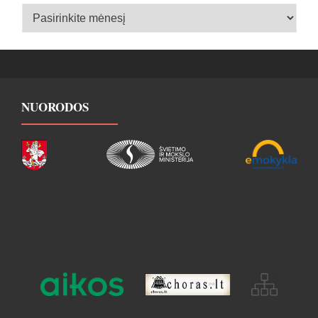
Įrašų
archyvas
NUORODOS