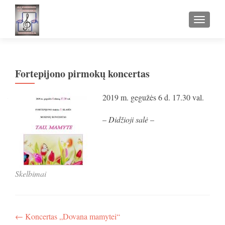
TOGGLE
Fortepijono pirmokų koncertas
2019 m. gegužės 6 d. 17.30 val.
–
Didžioji salė
–
Skelbimai
Navigacija
←
Koncertas „Dovana mamytei“