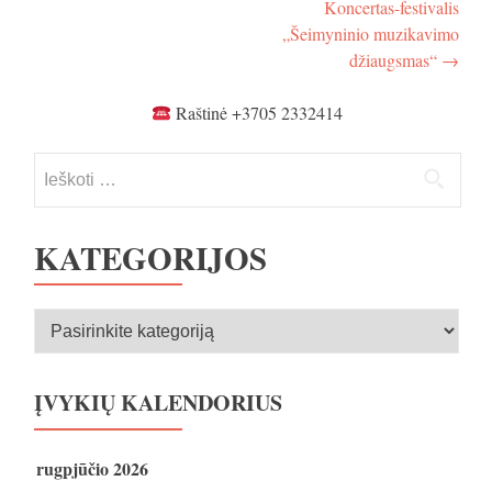
Koncertas-festivalis
tarp
„Šeimyninio muzikavimo
įrašų
džiaugsmas“
→
Raštinė +3705 2332414
Ieškoti:
KATEGORIJOS
Kategorijos
ĮVYKIŲ KALENDORIUS
rugpjūčio 2026