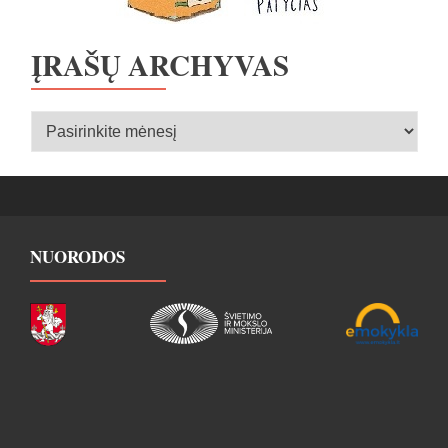
ĮRAŠŲ ARCHYVAS
Įrašų
archyvas
NUORODOS