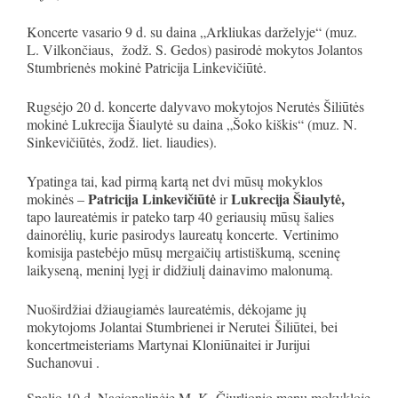
Koncerte vasario 9 d. su daina „Arkliukas darželyje“ (muz.
L. Vilkončiaus, žodž. S. Gedos) pasirodė mokytos Jolantos
Stumbrienės mokinė Patricija Linkevičiūtė.
Rugsėjo 20 d. koncerte dalyvavo mokytojos Nerutės Šiliūtės
mokinė Lukrecija Šiaulytė su daina „Šoko kiškis“ (muz. N.
Sinkevičiūtės, žodž. liet. liaudies).
Ypatinga tai, kad pirmą kartą net dvi mūsų mokyklos
Patricija Linkevičiūtė
Lukrecija Šiaulytė,
mokinės –
ir
tapo laureatėmis ir pateko tarp 40 geriausių mūsų šalies
dainorėlių, kurie pasirodys laureatų koncerte. Vertinimo
komisija pastebėjo mūsų mergaičių artistiškumą, sceninę
laikyseną, meninį lygį ir didžiulį dainavimo malonumą.
Nuoširdžiai džiaugiamės laureatėmis, dėkojame jų
mokytojoms Jolantai Stumbrienei ir Nerutei Šiliūtei, bei
koncertmeisteriams Martynai Kloniūnaitei ir Jurijui
Suchanovui .
Spalio 10 d. Nacionalinėje M. K. Čiurlionio menų mokykloje