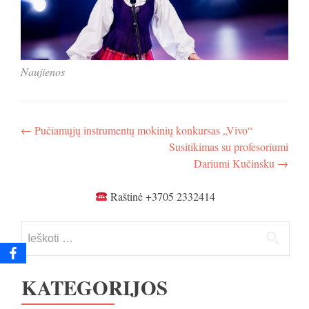
Naujienos
Navigacija
←
Pučiamųjų instrumentų mokinių konkursas „Vivo“
Susitikimas su profesoriumi
tarp
Dariumi Kučinsku
→
įrašų
Raštinė +3705 2332414
Ieškoti:
KATEGORIJOS