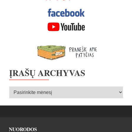
ĮRAŠŲ ARCHYVAS
Įrašų
archyvas
NUORODOS