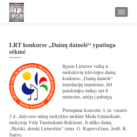
TOGGLE
LRT konkurse „Dainų dainelė“ ypatinga
sėkmė
Ilgasis Lietuvos vaikų ir
moksleivių televizijos dainų
konkurso „Dainų dainelė“
transliacijų maratonas, dėl
pandemijos trukęs net 8
mėnesius, artėja į pabaigą.
Pirmajame koncerte, š. m. vasario
2 d., dalyvavo mūsų mokyklos mokinė Meda Gutauskaitė,
mokytoja Vida Taurinskaitė-Rukšienė. Ji atliko dainą
„Skriski, skriski Lietuvėlėn“ (muz. G. Kuprevičiaus, žodž. K.
Sajos).