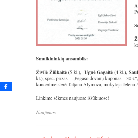
A
P
S
Ž
k
Smuikininkių ansamblis:
Živilė Žiūkaitė
Ugnė Gagaitė
Saul
(5 kl.),
(4 kl.),
kl.), spec. prizas – „Pegaso dovanų kuponas – 30 €“
koncertmeisterė Tatjana Alymova, mokytoja Jelena
Linkime sėkmės naujuose iššūkiuose!
Naujienos