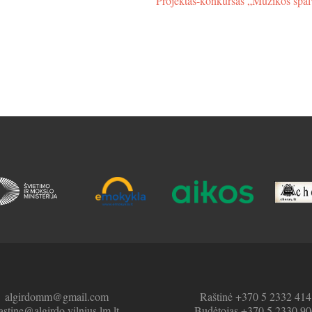
Projektas-konkursas „Muzikos spa
algirdomm@gmail.com
Raštinė +370 5 2332 414
astine@algirdo.vilnius.lm.lt
Budėtojas +370 5 2330 90