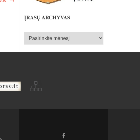
lvos“
→
ĮRAŠŲ ARCHYVAS
Įrašų
archyvas
Facebook
6