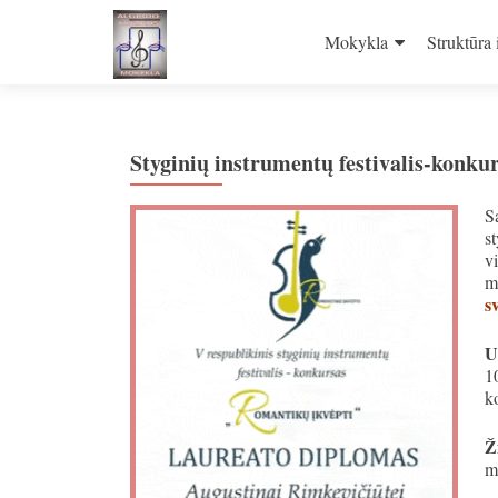
Skip
to
Mokykla
Struktūra 
content
Styginių instrumentų festivalis-konku
S
s
v
m
s
U
1
k
Ž
m