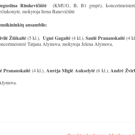
ugustina Rimkevičiūtė
(KMUG, B, B1 grupė), koncertmeister
ečiukonytė, mokytoja Irena Banevičiūtė
muikininkių ansamblis:
ivilė Žiūkaitė
Ugnė Gagaitė
Saulė Pranauskaitė
(5 kl.),
(4 kl.),
(4 kl
oncertmeisterė Tatjana Alymova, mokytoja Jelena Alymova,
ė Pranauskaitė
Aurėja Miglė Aukselytė
Andrė Žvirb
(4 kl.),
(6 kl.),
,
 Alymova.