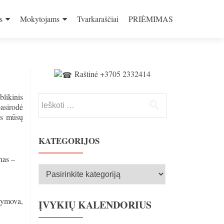
s
Mokytojams
Tvarkaraščiai
PRIĖMIMAS
Raštinė +3705 2332414
likinis
Ieškoti:
asirodė
is mūsų
KATEGORIJOS
nas –
Kategorijos
lymova,
ĮVYKIŲ KALENDORIUS