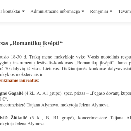
ir kontaktai
Administracinė informacija
Renginiai
Tėvam
rsas „Romantikų įkvėpti“
ausio 18-30 d. Trakų meno mokykloje vyko V-asis nuotolinis respub
tyginių instrumentų festivalis-konkursas „Romantikų įkvėpti“. Jame p
irš 70 dalyvių iš visos Lietuvos. Didžiuojamės konkurse dalyvavusia
okyklos moksleiviais ir
veikiname laureatus
:
gnė Gagaitė
(4 kl., A. A1 grupė), spec. prizas – „Pegaso dovanų kupo
0 €“,
oncertmeisterė Tatjana Alymova, mokytoja Jelena Alymova,
ivilė Žiūkaitė
(5 kl., B, B1 grupė), koncertmeisterė Tatjana A
okytoja Jelena Alymova,