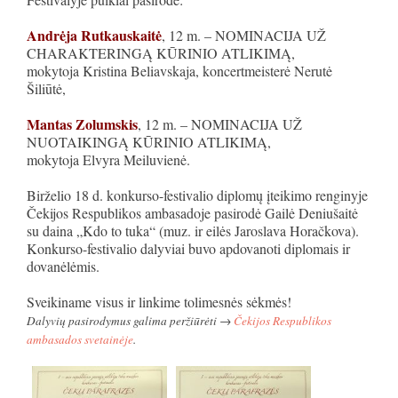
Andrėja Rutkauskaitė
, 12 m. – NOMINACIJA UŽ
CHARAKTERINGĄ KŪRINIO ATLIKIMĄ,
mokytoja Kristina Beliavskaja, koncertmeisterė Nerutė
Šiliūtė,
Mantas Zolumskis
, 12 m. – NOMINACIJA UŽ
NUOTAIKINGĄ KŪRINIO ATLIKIMĄ,
mokytoja Elvyra Meiluvienė.
Birželio 18 d. konkurso-festivalio diplomų įteikimo renginyje
Čekijos Respublikos ambasadoje pasirodė Gailė Deniušaitė
su daina „Kdo to tuka“ (muz. ir eilės Jaroslava Horačkova).
Konkurso-festivalio dalyviai buvo apdovanoti diplomais ir
dovanėlėmis.
Sveikiname visus ir linkime tolimesnės sėkmės!
Dalyvių pasirodymus galima peržiūrėti →
Čekijos Respublikos
ambasados svetainėje
.