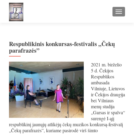
TOGGLE
Respublikinis konkursas-festivalis „Čekų
parafrazės”
2021 m. birželio
5 d. Čekijos
Respublikos
ambasada
Vilniuje, Lietuvos
ir Čekijos draugija
bei Vilniaus
menų studija
„Garsas ir spalva“
surengė I-ąjį
respublikinį jaunųjų atlikėjų čekų muzikos konkursą-festivalį
„Čekų parafrazės”, kuriame pasirodė virš šimto