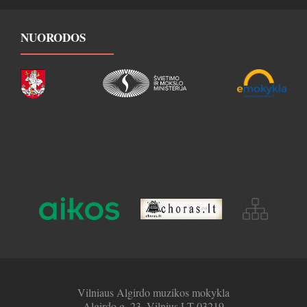
NUORODOS
Vilniaus Algirdo muzikos mokykla
Algirdo g. 23, Vilnius LT-03219