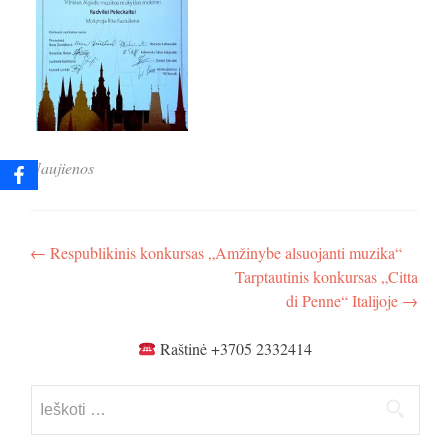
Naujienos
Navigacija
←
Respublikinis konkursas „Amžinybe alsuojanti muzika“
Tarptautinis konkursas „Citta
tarp
di Penne“ Italijoje
→
įrašų
Raštinė +3705 2332414
Ieškoti: