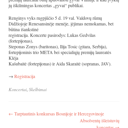
jų iškilmingas koncertas „gyvai“ publikai.
Renginys vyks rugpjūčio 5 d. 19 val. Valdovų rūmų
Didžiojoje Renesansinėje menėje, įėjimas nemokamas, bet
būtina išankstinė
registracija. Koncerte pasirodys: Lukas Gedvilas
(fortepijonas),
Steponas Zonys (baritonas), Ilija Tosic (gitara, Serbija),
fortepijoninis trio META bei specialiųjų premijų laureatės
Klėja
Kašubaitė (fortepijonas) ir Aida Skaraitė (sopranas, JAV).
→
Registracija
Koncertai
,
Skelbimai
Navigacija
←
Tarptautinis konkursas Bosnijoje ir Hercegovinoje
Absolventų išleistuvių
tarp
koncertas
→