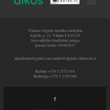
Vilniaus Algirdo muzikos mokykla
Algirdo g. 23, Vilnius LT-03219
Savivaldybės biudžetinė įstaiga
Įmonės kodas 191662413
algirdomm@gmail.com rastine@algirdo.vilnius.lm.lt
Raštinė +370 5 2332 414
Budėtojas +370 5 2330 906
Facebook
link