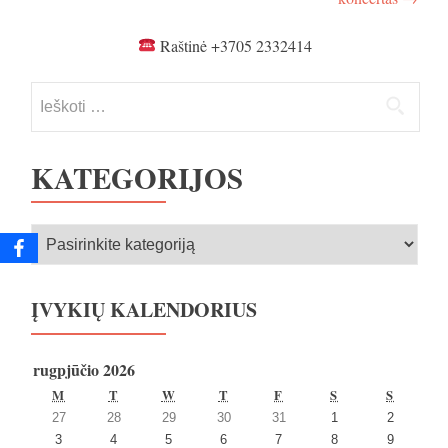
įrašų
Raštinė +3705 2332414
Ieškoti:
KATEGORIJOS
Kategorijos
ĮVYKIŲ KALENDORIUS
rugpjūčio 2026
PIRMADIENIS
ANTRADIENIS
TREČIADIENIS
KETVIRTADIENIS
PENKTADIENIS
ŠEŠTADIENIS
SEKMA
M
T
W
T
F
S
S
2026
2026
2026
2026
2026
2026
2026
27
28
29
30
31
1
2
27
28
29
30
31
1
2
2026
2026
2026
2026
2026
2026
2026
3
4
5
6
7
8
9
liepos
liepos
liepos
liepos
liepos
rugpjūčio
rugpjūčio