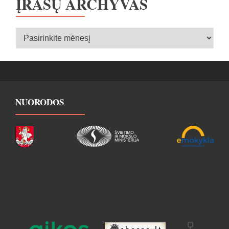
ĮRAŠŲ ARCHYVAS
Įrašų
archyvas
NUORODOS