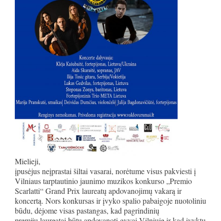
Mielieji,
įpusėjus neįprastai šiltai vasarai, norėtume visus pakviesti į
Vilniaus tarptautinio jaunimo muzikos konkurso „Premio
Scarlatti“ Grand Prix laureatų apdovanojimų vakarą ir
koncertą. Nors konkursas ir įvyko spalio pabaigoje nuotoliniu
būdu, dėjome visas pastangas, kad pagrindinių
premijų laureatai būtų apdovanoti gyvai Vilniuje ir kad įvyktų