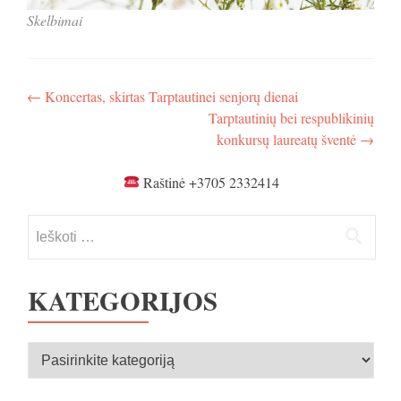
Skelbimai
Navigacija
←
Koncertas, skirtas Tarptautinei senjorų dienai
Tarptautinių bei respublikinių
tarp
konkursų laureatų šventė
→
įrašų
Raštinė +3705 2332414
Ieškoti:
KATEGORIJOS
Kategorijos