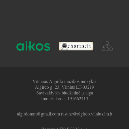
Vilniaus Algirdo muzikos mokykla
Algirdo g. 23, Vilnius LT-03219
Savivaldybės biudžetinė įstaiga
Įmonės kodas 191662413
algirdomm@gmail.com rastine@algirdo.vilnius.lm.lt
Raštinė +370 5 2332 414