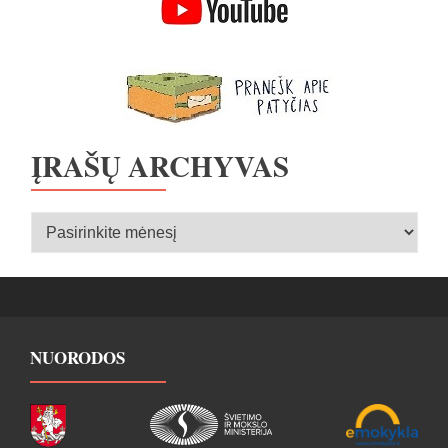
ĮRAŠŲ ARCHYVAS
Įrašų
archyvas
NUORODOS