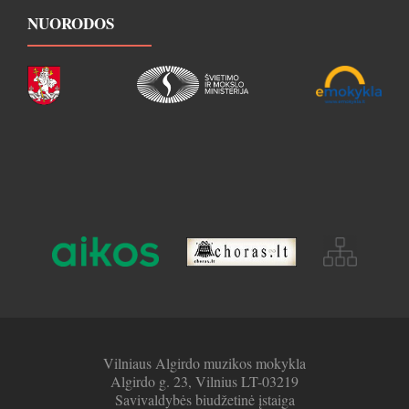
NUORODOS
Vilniaus Algirdo muzikos mokykla
Algirdo g. 23, Vilnius LT-03219
Savivaldybės biudžetinė įstaiga