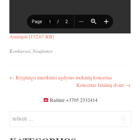
Atsisiųsti [152.67 KB]
Konkursai
,
Naujienos
Navigacija
←
Kryptingo muzikinio ugdymo mokinių koncertas
Koncertas Jašiūnų dvare
→
tarp
įrašų
Raštinė +3705 2332414
Ieškoti: