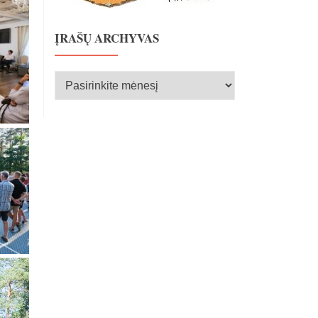
ĮRAŠŲ ARCHYVAS
Įrašų
archyvas