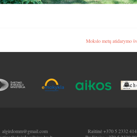
Mokslo metų atidarymo š
algirdomm@gmail.com
Raštinė +370 5 2332 414