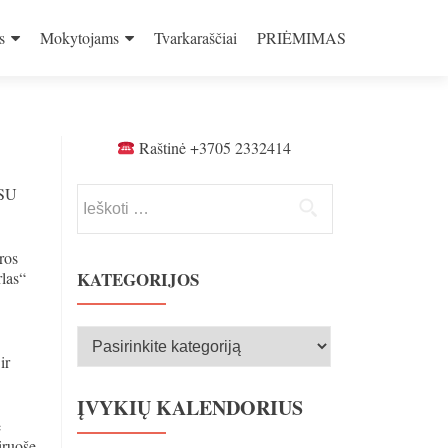
s
Mokytojams
Tvarkaraščiai
PRIĖMIMAS
Raštinė +3705 2332414
 SU
Ieškoti:
ros
las“
KATEGORIJOS
Kategorijos
ir
ĮVYKIŲ KALENDORIUS
e
iruošę