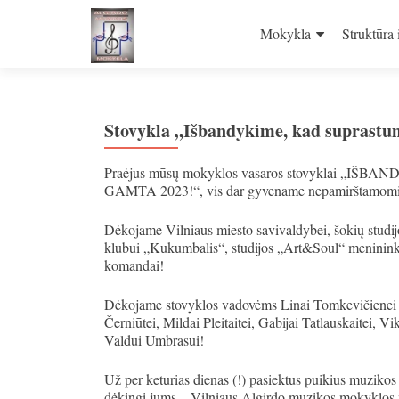
Skip
to
Mokykla
Struktūra 
content
Stovykla „Išbandykime, kad suprastu
Praėjus mūsų mokyklos vasaros stovyklai
GAMTA 2023!“, vis dar gyvename nepamirštamomis a
Dėkojame Vilniaus miesto savivaldybei, šokių studi
klubui „Kukumbalis“, studijos „Art&Soul“ meninink
komandai!
Dėkojame stovyklos vadovėms Linai Tomkevičienei i
Černiūtei, Mildai Pleitaitei, Gabijai Tatlauskaitei, V
Valdui Umbrasui!
Už per keturias dienas (!) pasiektus puikius muzikos
dėkingi jums – Vilniaus Algirdo muzikos mokyklos m