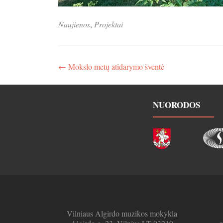
Naujienos
,
Projektai
Navigacija
←
Mokslo metų atidarymo šventė
tarp
įrašų
NUORODOS
Vilniaus Algirdo muzikos mokykla