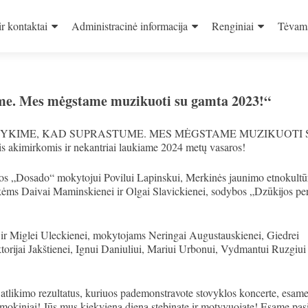
ir kontaktai
Administracinė informacija
Renginiai
Tėvam
me. Mes mėgstame muzikuoti su gamta 2023!“
 „IŠBANDYKIME, KAD SUPRASTUME. MES MĖGSTAME MUZIKUOTI
kimirkomis ir nekantriai laukiame 2024 metų vasaros!
jos „Dosado“ mokytojui Povilui Lapinskui, Merkinės jaunimo etnokultū
ėms Daivai Maminskienei ir Olgai Slavickienei, sodybos „Dzūkijos per
r Miglei Uleckienei, mokytojams Neringai Augustauskienei, Giedrei
iktorijai Jakštienei, Ignui Daniuliui, Mariui Urbonui, Vydmantui Ruzgiui 
 atlikimo rezultatus, kuriuos pademonstravote stovyklos koncerte, esam
okiniai! Jūs mus kiekvieną dieną stebinate ir motyvuojate! Esame pas