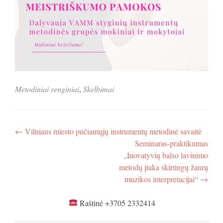
Metodiniai renginiai
,
Skelbimai
Navigacija
←
Vilniaus miesto pučiamųjų instrumentų metodinė savaitė
Seminaras-praktikumas
tarp
„Inovatyvių balso lavinimo
įrašų
metodų įtaka skirtingų žanrų
muzikos interpretacijai“
→
Raštinė +3705 2332414