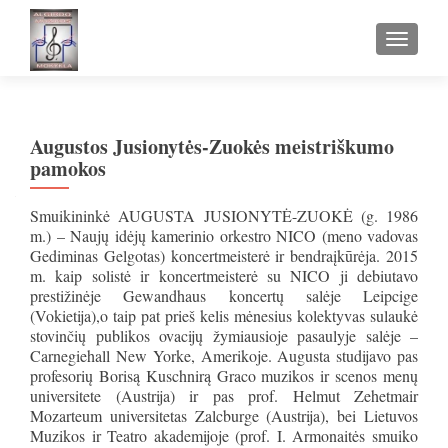
TOGGLE
Augustos Jusionytės-Zuokės meistriškumo
pamokos
Smuikininkė AUGUSTA JUSIONYTĖ-ZUOKĖ (g. 1986
m.) – Naujų idėjų kamerinio orkestro NICO (meno vadovas
Gediminas Gelgotas) koncertmeisterė ir bendraįkūrėja. 2015
m. kaip solistė ir koncertmeisterė su NICO ji debiutavo
prestižinėje Gewandhaus koncertų salėje Leipcige
(Vokietija),o taip pat prieš kelis mėnesius kolektyvas sulaukė
stovinčių publikos ovacijų žymiausioje pasaulyje salėje –
Carnegiehall New Yorke, Amerikoje. Augusta studijavo pas
profesorių Borisą Kuschnirą Graco muzikos ir scenos menų
universitete (Austrija) ir pas prof. Helmut Zehetmair
Mozarteum universitetas Zalcburge (Austrija), bei Lietuvos
Muzikos ir Teatro akademijoje (prof. I. Armonaitės smuiko