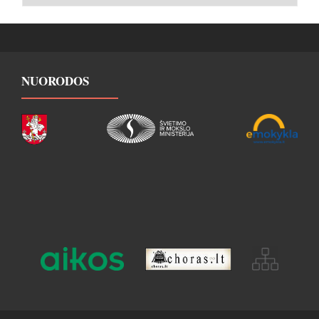
archyvas
NUORODOS