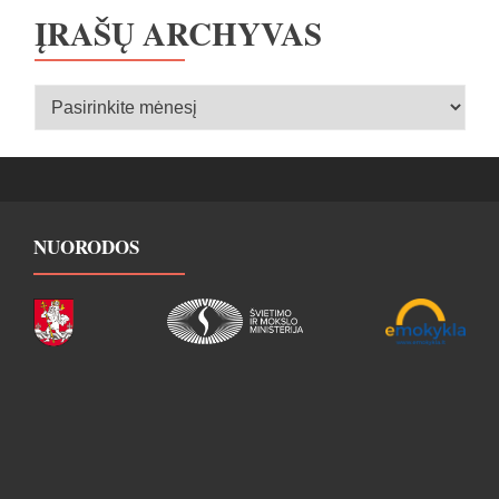
ĮRAŠŲ ARCHYVAS
Įrašų
archyvas
NUORODOS