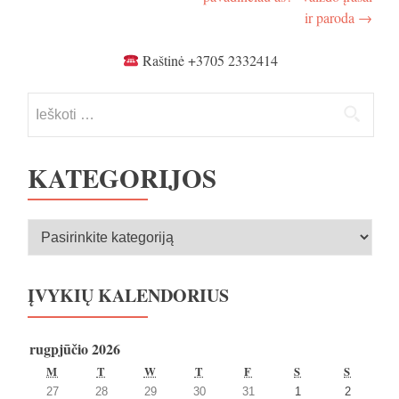
įrašų
ir paroda
→
Raštinė +3705 2332414
Ieškoti:
KATEGORIJOS
Kategorijos
ĮVYKIŲ KALENDORIUS
rugpjūčio 2026
PIRMADIENIS
ANTRADIENIS
TREČIADIENIS
KETVIRTADIENIS
PENKTADIENIS
ŠEŠTADIENIS
SEKMA
M
T
W
T
F
S
S
2026
2026
2026
2026
2026
2026
2026
27
28
29
30
31
1
2