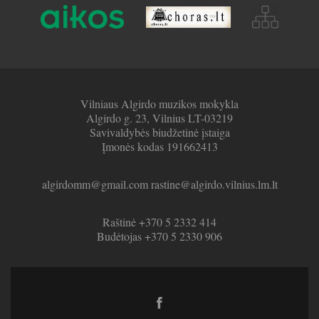
Vilniaus Algirdo muzikos mokykla
Algirdo g. 23, Vilnius LT-03219
Savivaldybės biudžetinė įstaiga
Įmonės kodas 191662413
algirdomm@gmail.com rastine@algirdo.vilnius.lm.lt
Raštinė +370 5 2332 414
Budėtojas +370 5 2330 906
Facebook
link