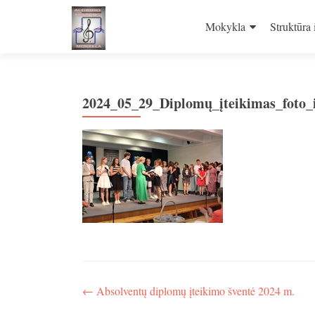
Skip
to
Mokykla
Struktūra 
content
2024_05_29_Diplomų_įteikimas_foto_
Navigacija
←
Absolventų diplomų įteikimo šventė 2024 m.