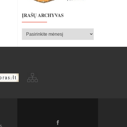
ĮRAŠŲ ARCHYVAS
Įrašų
archyvas
Facebook
6