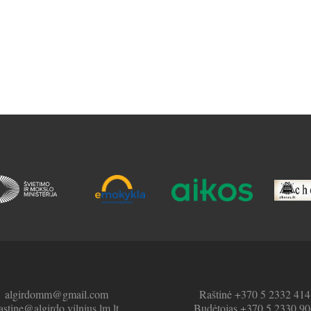
algirdomm@gmail.com
Raštinė +370 5 2332 414
astine@algirdo.vilnius.lm.lt
Budėtojas +370 5 2330 90