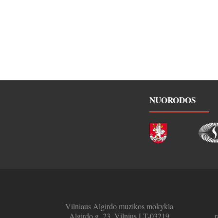
NUORODOS
Vilniaus Algirdo muzikos mokykla
Algirdo g. 23, Vilnius LT-03219
r