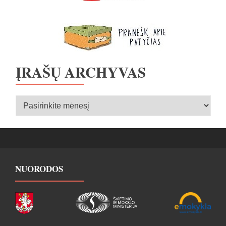
ĮRAŠŲ ARCHYVAS
Įrašų
archyvas
NUORODOS