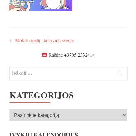
Navigacija
←
Mokslo metų atidarymo šventė
tarp
Raštinė +3705 2332414
įrašų
Ieškoti:
KATEGORIJOS
Kategorijos
ĮVYKIŲ KALENDORIUS