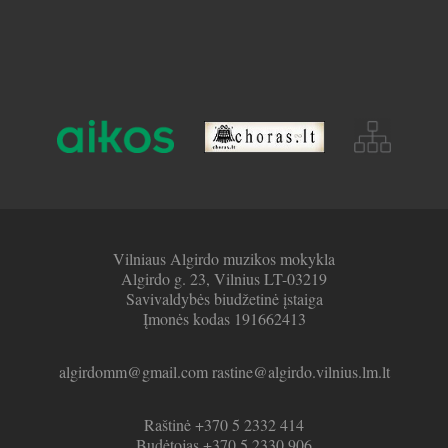
Vilniaus Algirdo muzikos mokykla
Algirdo g. 23, Vilnius LT-03219
Savivaldybės biudžetinė įstaiga
Įmonės kodas 191662413
algirdomm@gmail.com rastine@algirdo.vilnius.lm.lt
Raštinė +370 5 2332 414
Budėtojas +370 5 2330 906