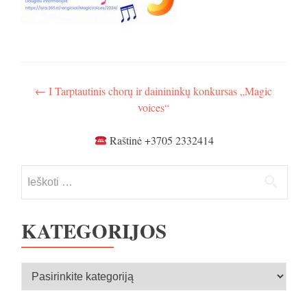
Navigacija
←
I Tarptautinis chorų ir dainininkų konkursas „Magic
voices“
tarp
įrašų
Raštinė +3705 2332414
Ieškoti:
KATEGORIJOS
Kategorijos