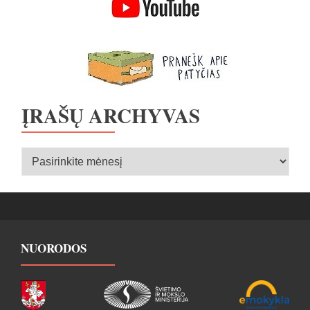
ĮRAŠŲ ARCHYVAS
Įrašų
archyvas
NUORODOS