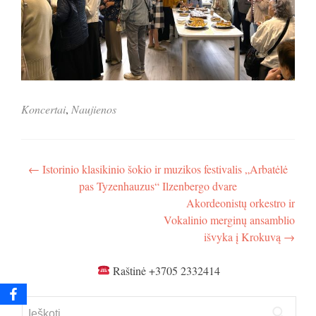
Koncertai
,
Naujienos
Navigacija
←
Istorinio klasikinio šokio ir muzikos festivalis „Arbatėlė
pas Tyzenhauzus“ Ilzenbergo dvare
tarp
Akordeonistų orkestro ir
įrašų
Vokalinio merginų ansamblio
išvyka į Krokuvą
→
Raštinė +3705 2332414
Ieškoti: