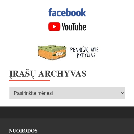
ĮRAŠŲ ARCHYVAS
Įrašų
archyvas
NUORODOS