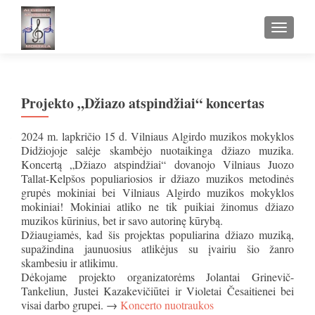
TOGGLE
Projekto „Džiazo atspindžiai“ koncertas
2024 m. lapkričio 15 d. Vilniaus Algirdo muzikos mokyklos
Didžiojoje salėje skambėjo nuotaikinga džiazo muzika.
Koncertą „Džiazo atspindžiai“ dovanojo Vilniaus Juozo
Tallat-Kelpšos populiariosios ir džiazo muzikos metodinės
grupės mokiniai bei Vilniaus Algirdo muzikos mokyklos
mokiniai! Mokiniai atliko ne tik puikiai žinomus džiazo
muzikos kūrinius, bet ir savo autorinę kūrybą.
Džiaugiamės, kad šis projektas populiarina džiazo muziką,
supažindina jaunuosius atlikėjus su įvairiu šio žanro
skambesiu ir atlikimu.
Dėkojame projekto organizatorėms Jolantai Grinevič-
Tankeliun, Justei Kazakevičiūtei ir Violetai Česaitienei bei
visai darbo grupei. →
Koncerto nuotraukos