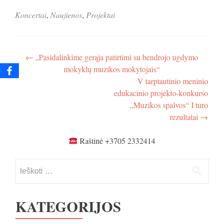
Koncertai
,
Naujienos
,
Projektai
Navigacija
←
„Pasidalinkime gerąja patirtimi su bendrojo ugdymo
mokyklų muzikos mokytojais“
tarp
V tarptautinio meninio
įrašų
edukacinio projekto-konkurso
„Muzikos spalvos“ I turo
rezultatai
→
Raštinė +3705 2332414
Ieškoti:
KATEGORIJOS