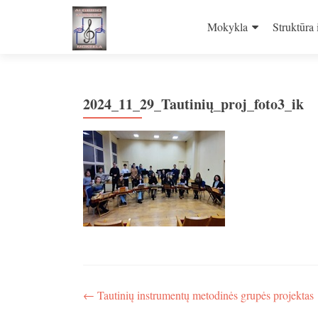
Skip
to
Mokykla
Struktūra 
content
2024_11_29_Tautinių_proj_foto3_ik
Navigacija
←
Tautinių instrumentų metodinės grupės projektas