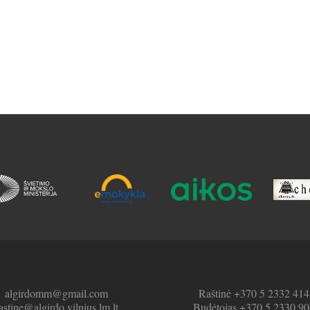
algirdomm@gmail.com
Raštinė +370 5 2332 414
astine@algirdo.vilnius.lm.lt
Budėtojas +370 5 2330 90