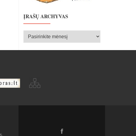
ĮRAŠŲ ARCHYVAS
Įrašų
archyvas
Facebook
6