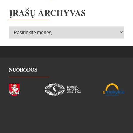
ĮRAŠŲ ARCHYVAS
Įrašų
archyvas
NUORODOS