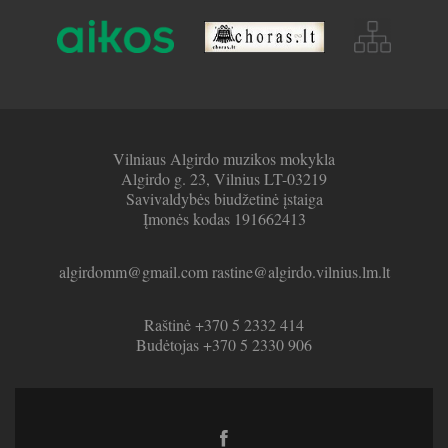
Vilniaus Algirdo muzikos mokykla
Algirdo g. 23, Vilnius LT-03219
Savivaldybės biudžetinė įstaiga
Įmonės kodas 191662413
algirdomm@gmail.com rastine@algirdo.vilnius.lm.lt
Raštinė +370 5 2332 414
Budėtojas +370 5 2330 906
Facebook