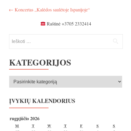
Navigacija
←
Koncertas „Kalėdos saulėtoje Ispanijoje“
tarp
Raštinė +3705 2332414
įrašų
Ieškoti:
KATEGORIJOS
Kategorijos
ĮVYKIŲ KALENDORIUS
rugpjūčio 2026
PIRMADIENIS
ANTRADIENIS
TREČIADIENIS
KETVIRTADIENIS
PENKTADIENIS
ŠEŠTADIENIS
SEKMA
M
T
W
T
F
S
S