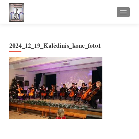
TOGGLE
2024_12_19_Kalėdinis_konc_foto1