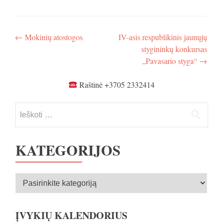
Navigacija
←
Mokinių atostogos
IV-asis respublikinis jaunųjų
stygininkų konkursas
tarp
„Pavasario styga“
→
įrašų
Raštinė +3705 2332414
Ieškoti:
KATEGORIJOS
Kategorijos
ĮVYKIŲ KALENDORIUS