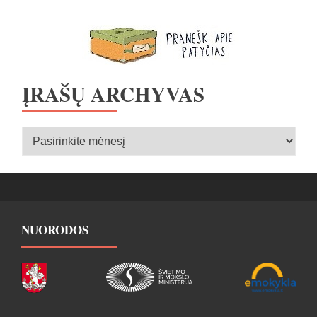
ĮRAŠŲ ARCHYVAS
Įrašų
archyvas
NUORODOS