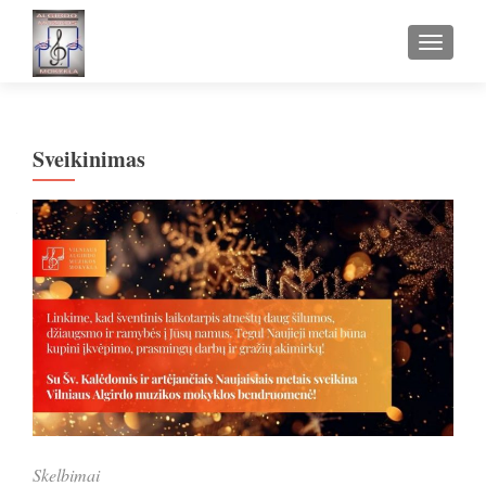
TOGGLE
Sveikinimas
Skelbimai