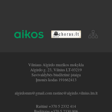
Vilniaus Algirdo muzikos mokykla
Algirdo g. 23, Vilnius LT-03219
Savivaldybės biudžetinė įstaiga
Įmonės kodas 191662413
algirdomm@gmail.com rastine@algirdo.vilnius.lm.lt
Raštinė +370 5 2332 414
Budėtojas +370 5 2330 906