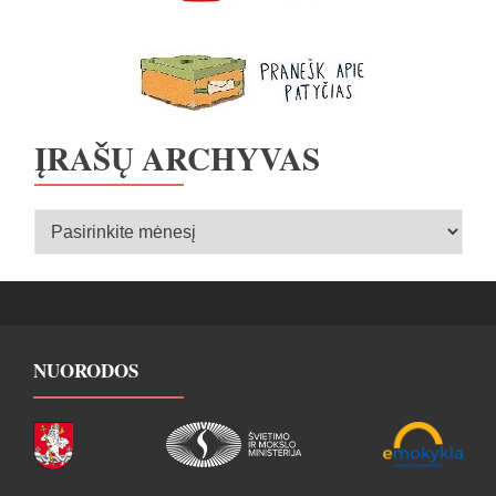
ĮRAŠŲ ARCHYVAS
Įrašų
archyvas
NUORODOS