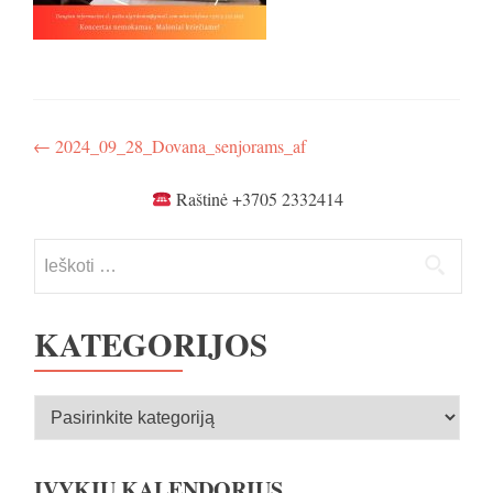
Navigacija
←
2024_09_28_Dovana_senjorams_af
tarp
Raštinė +3705 2332414
įrašų
Ieškoti:
KATEGORIJOS
Kategorijos
ĮVYKIŲ KALENDORIUS