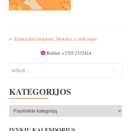
Navigacija
←
Edukacinis projektas „Mokinys ir mokytojas“
tarp
Raštinė +3705 2332414
įrašų
Ieškoti:
KATEGORIJOS
Kategorijos
ĮVYKIŲ KALENDORIUS