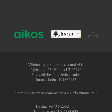
Vilniaus Algirdo muzikos mokykla
Algirdo g. 23, Vilnius LT-03219
Savivaldybės biudžetinė įstaiga
Įmonės kodas 191662413
algirdomm@gmail.com rastine@algirdo.vilnius.lm.lt
Raštinė +370 5 2332 414
Budėtojas +370 5 2330 906