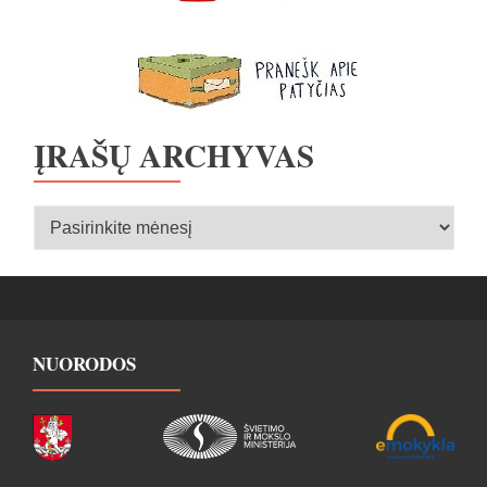
ĮRAŠŲ ARCHYVAS
Įrašų
archyvas
NUORODOS