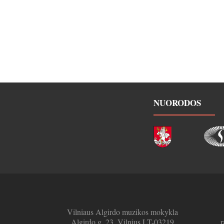
NUORODOS
Vilniaus Algirdo muzikos mokykla
Algirdo g. 23, Vilnius LT-03219
r