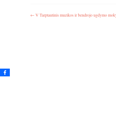
Navigacija
←
V Tarptautinis muzikos ir bendrojo ugdymo moky
tarp
įrašų