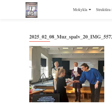
Skip
to
Mokykla
Struktūra 
content
2025_02_08_Muz_spalv_20_IMG_557