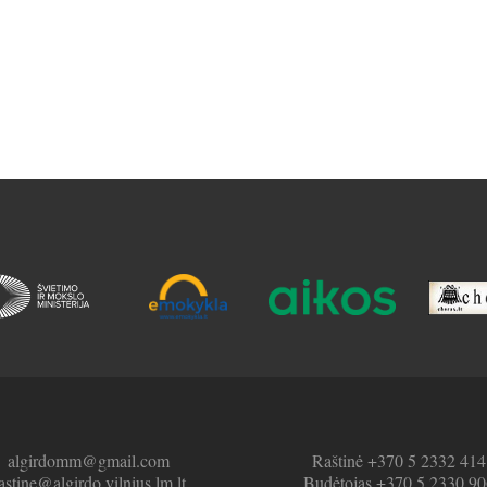
algirdomm@gmail.com
Raštinė +370 5 2332 414
astine@algirdo.vilnius.lm.lt
Budėtojas +370 5 2330 90