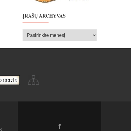
ĮRAŠŲ ARCHYVAS
Įrašų
archyvas
Facebook
6